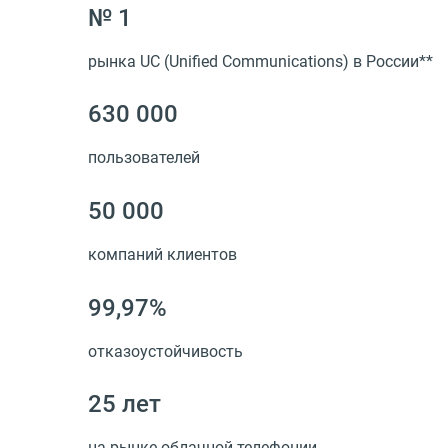
№ 1
рынка UC
(
Unified Сommunications) в России**
630 000
пользователей
50 000
компаний клиентов
99,97%
отказоустойчивость
25 лет
на рынке облачной телефонии