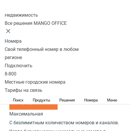
С многоканальным номером и функциями
Колл-центр
обработки обращений вы не упустите ни одного
Недвижимость
Все решения MANGO OFFICE
клиента
от
1 600
руб./мес.
Номера
Продолжить
Свой телефонный номер в любом
Рекомендуем
регионе
Расширенная
Подключить
Когда нужно распределять звонки по группам
8-800
сотрудников и по типам обращений
Местные городские номера
Тарифы на связь
от
3 000
руб./мес.
Поиск
Продукты
Решения
Номера
Меню
Продолжить
Максимальная
С безлимитным количеством номеров и каналов.