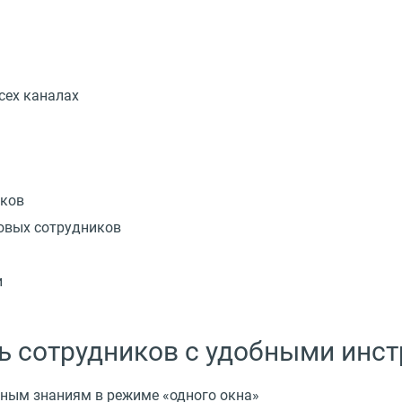
сех каналах
иков
новых сотрудников
и
ь сотрудников с удобными инс
вным знаниям в режиме «одного окна»