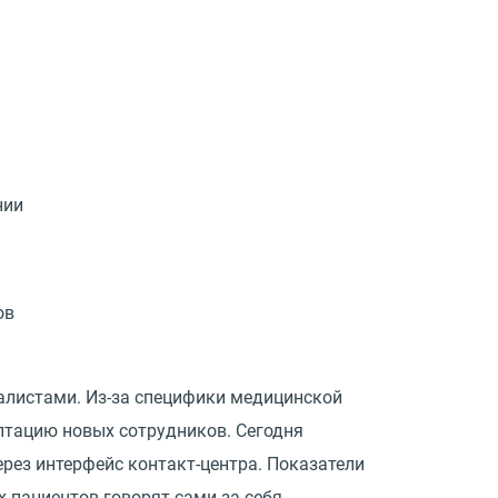
нии
ов
алистами. Из-за специфики медицинской
птацию новых сотрудников. Сегодня
ерез интерфейс контакт-центра. Показатели
 пациентов говорят сами за себя.